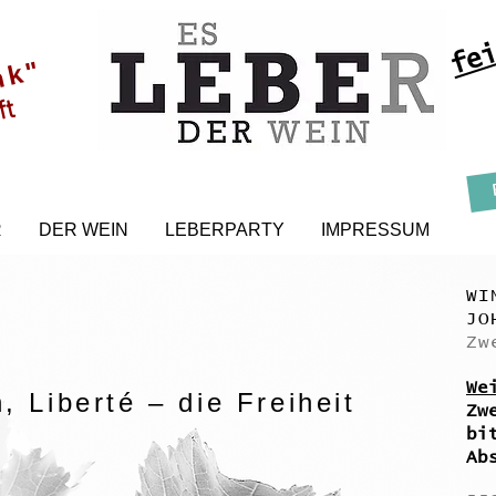
fei
nk"
ft
R
DER WEIN
LEBERPARTY
IMPRESSUM
WI
JO
Zw
We
n,
Liberté – die Freiheit
Zw
bi
Ab