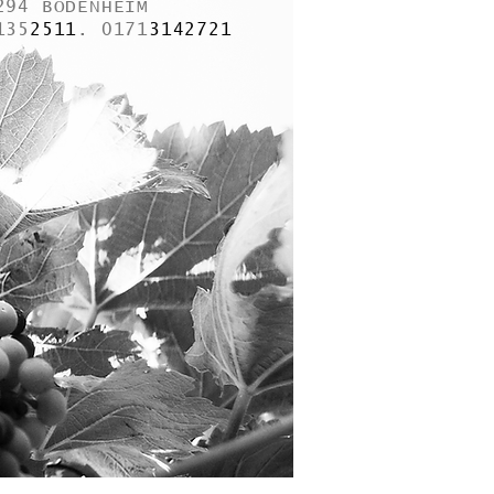
294 BODENHEIM
135
2511
. 0171
3142721