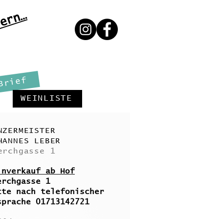
ern…
Brief
WEINLISTE
NZERMEISTER
HANNES LEBER
erchgasse 1
inverkauf ab Hof
erchgasse 1
tte nach telefonischer
sprache 01713142721