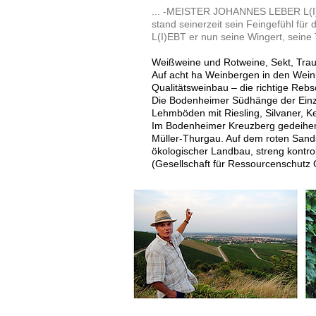
... -MEISTER JOHANNES LEBER L(
stand seinerzeit sein Feingefühl für
L(I)EBT er nun seine Wingert, seine T
Weißweine und Rotweine, Sekt, Tra
Auf acht ha Weinbergen in den We
Qualitätsweinbau – die richtige Rebs
Die Bodenheimer Südhänge der Einze
Lehmböden mit Riesling, Silvaner, K
Im Bodenheimer Kreuzberg gedeihen 
Müller-Thurgau. Auf dem roten Sands
ökologischer Landbau, streng kontro
(Gesellschaft für Ressourcenschutz 