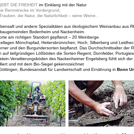
I)EBT DIE FREIHEIT
im Einklang mit der Natur
 die Rennstrecke im Vordergrund,
rauben, die Natur, die Natürlichkeit – seine Weine...
ubensaft und andere Spezialitäten aus ökologischem Weinanbau aus R
inbaugemeinden Bodenheim und Nackenheim.
orte am richtigen Standort gepflanzt – 20 Weinberge.
llagen Mönchspfad, Heitersbrünnchen, Hoch, Silberberg und Leidhecke
erner und den Burgundersorten bepflanzt. Das Durchschnittsalter der 
auf tiefgründigen Lößböden die Sorten Regent, Dornfelder, Portugie
tein-Verwitterungsböden des Nackenheimer Engelsberg fühlt sich der 
lliert und mit dem Bio-Siegel gekennzeichnet
Göttingen, Bundesanstalt für Landwirtschaft und Ernährung in
Bonn
Un