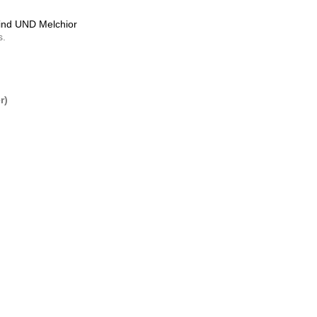
ind UND Melchior
s.
r)