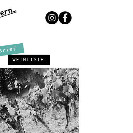
ern…
Brief
WEINLISTE