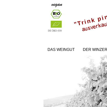
"Trink pi
ausverkau
DAS WEINGUT
DER WINZE