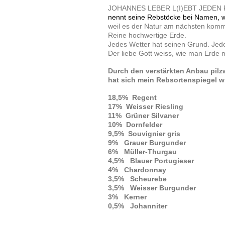
JOHANNES LEBER L(I)EBT JEDE
nennt seine Rebstöcke bei Namen, 
weil es der Natur am nächsten kommt
Reine hochwertige Erde.
Jedes Wetter hat seinen Grund. Jeder
Der liebe Gott weiss, wie man Erde m
Durch den verstärkten Anbau pilz
hat sich mein Rebsortenspiegel wi
18,5% Regent
17% Weisser Riesling
11% Grüner Silvaner
10% Dornfelder
9,5% Souvignier gris
9% Grauer Burgunder
6% Müller-Thurgau
4,5% Blauer Portugieser
4% Chardonnay
3,5% Scheurebe
3,5% Weisser Burgunder
3% Kerner
0,5% Johanniter